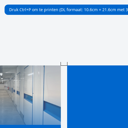
Druk Ctrl+P om te printen (DL formaat: 10.6cm × 21.6cm met