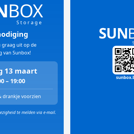
N
BOX
Storage
SUN
nodiging
u graag uit op de
g van Sunbox!
g 13 maart
sunbox.
00 – 19:00
 drankje voorzien
ezigheid te melden via e-mail.